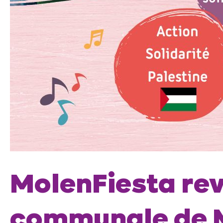
MolenFiesta revi
communale de 